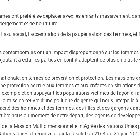
emmes ont préféré se déplacer avec les enfants massivement, dans l
ergement et de nourriture.
tissu social, l’accentuation de la paupérisation des femmes, et fr
contemporains ont un impact disproportionné sur les femmes et l
 Ajoutant à cela, les parties en conflit adoptent de plus en plus le
tionale, en termes de prévention et protection. Les missions de m
une protection accrue aux femmes et aux enfants en situations de
n exemple et en appuyant les populations victimes de façon à fa
la mise en œuvre d’une politique de genre qui nous interpelle à l’
acité des hommes et des femmes, des filles et des garçons dans
errière nous au moment de notre départ, des agents de développ
 de la Mission Multidimensionnelle Intégrée des Nations Unies p
ations Unies et renouvelé par la résolution 2164 du 25 juin 201