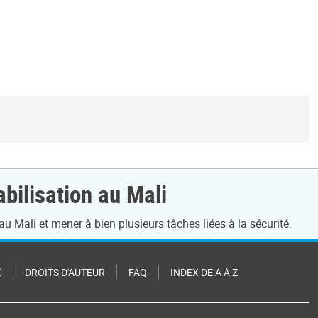
bilisation au Mali
u Mali et mener à bien plusieurs tâches liées à la sécurité.
X
DROITS D'AUTEUR
FAQ
INDEX DE A À Z