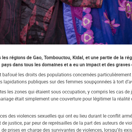
es régions de Gao, Tombouctou, Kidal, et une partie de la région
e pays dans tous les domaines et a eu un impact et des graves 
t bafoué les droits des populations concernées particulièrement 
des lapidations publiques sur des femmes soupçonnées à tort d’avo
utes les zones qui étaient sous occupation, y compris les cas 
ge était simplement une couverture pour légitimer la réalité d'e
ces des violences sexuelles qui ont eu lieu durant le conflit ar
 de justice, par peur de représailles de la part des auteurs de v
 de prises en charge des survivantes de violences, lorsqu’ils exi