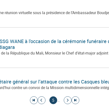
ne réunion virtuelle sous la présidence de l’Ambassadeur Boudje
SG WANE à l'occasion de la cérémonie funéraire d
diagara
e la République du Mali, Monsieur le Chef d’état-major adjoint
rétaire général sur l’attaque contre les Casques b
d'hui contre un convoi de la Mission multidimensionnelle intégr
Aller à la première page
Aller à la page précédente
Page courante
Aller à la page suivante
Aller à la dernière page
5
…