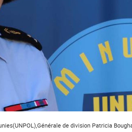
unies
(
UNPOL
),
Générale de division Patricia Bough