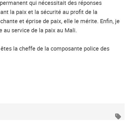
fi permanent qui nécessitait des réponses
t la paix et la sécurité au profit de la
achante et
é
prise de paix
, e
lle le mérite. Enfin, je
au service de la paix au Mali.
 êtes la chef
fe
de la composante police des