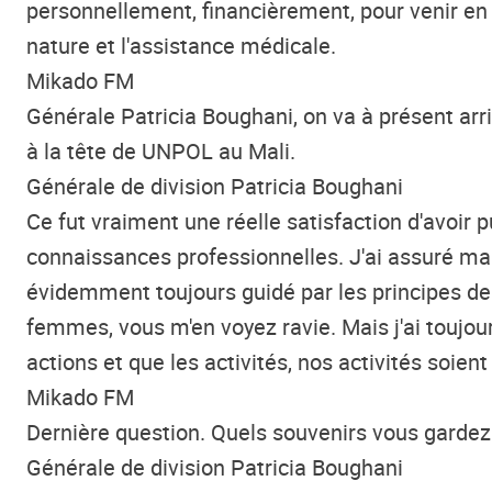
personnellement, financièrement, pour venir en 
nature et l'assistance médicale.
Mikado FM
Général
e
Patricia B
o
ug
h
ani, on va à présent arr
à la tête de UN
P
OL au Mali
.
Générale de division Patricia Boughani
Ce fut vraiment une réelle satisfaction d'avoir
connaissances professionnelles. J'ai assuré 
évidemment toujours guidé par les principes de 
femmes, vous m'en voyez ravie. Mais j'ai tou
actions et que les activités, nos activités soien
Mikado FM
Dernière question. Quels souvenirs vous gardez
Générale de division Patricia Boughani